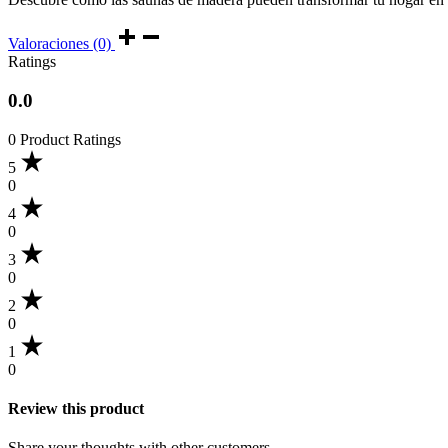
Valoraciones (0)
Ratings
0.0
0 Product Ratings
5
0
4
0
3
0
2
0
1
0
Review this product
Share your thoughts with other customers