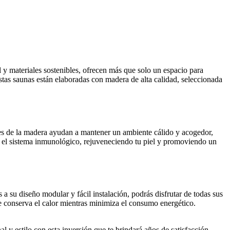
 y materiales sostenibles, ofrecen más que solo un espacio para
stas saunas están elaboradas con madera de alta calidad, seleccionada
ales de la madera ayudan a mantener un ambiente cálido y acogedor,
ra el sistema inmunológico, rejuveneciendo tu piel y promoviendo un
a su diseño modular y fácil instalación, podrás disfrutar de todas sus
e conserva el calor mientras minimiza el consumo energético.
y estilo con esta inversión que te brindará años de satisfacción.