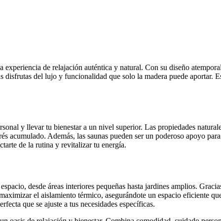
 experiencia de relajación auténtica y natural. Con su diseño atemporal
s disfrutas del lujo y funcionalidad que solo la madera puede aportar. E
sonal y llevar tu bienestar a un nivel superior. Las propiedades natur
l estrés acumulado. Además, las saunas pueden ser un poderoso apoyo pa
rte de la rutina y revitalizar tu energía.
spacio, desde áreas interiores pequeñas hasta jardines amplios. Gracias 
 maximizar el aislamiento térmico, asegurándote un espacio eficiente qu
erfecta que se ajuste a tus necesidades específicas.
 oasis de relajación y bienestar. Combina comodidad, cuidado personal 